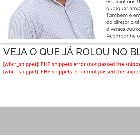
especial nas N
qualquer emp
Também é empr
da diretoria 
diversos outr
Acompanhe o
VEJA O QUE JÁ ROLOU NO B
[wbcr_snippet]: PHP snippets error (not passed the snippe
[wbcr_snippet]: PHP snippets error (not passed the snippe