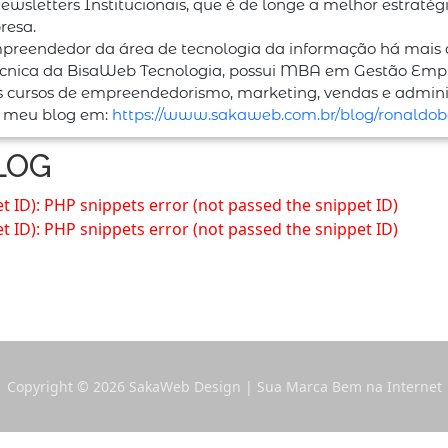
ewsletters Institucionais, que é de longe a melhor estratég
resa.
eendedor da área de tecnologia da informação há mais de
técnica da BisaWeb Tecnologia, possui MBA em Gestão Empr
os cursos de empreendedorismo, marketing, vendas e admini
 meu blog em:
https://www.sakaweb.com.
br/blog/ronaldob
LOG
t ID)
: PHP snippets error (not passed the snippet ID)
t ID)
: PHP snippets error (not passed the snippet ID)
Copyright © 2026 SakaWeb Design | Sua Marca Bem na Internet